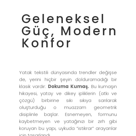
Geleneksel
Güç, Modern
Konfor
Yatak tekstili dünyasında trendler değişse
de, yerini hiçbir şeyin dolduramadığı bir
klasik vardır:
Dokuma Kumaş.
Bu kumaşın
hikayesi, yatay ve dikey ipliklerin (atkı ve
çözgü) birbirine sıkı sıkıya sarılarak
oluşturduğu o muazzam geometrik
disiplinle başlar. Esnemeyen, formunu
kaybetmeyen ve yatağınızı bir zırh gibi
koruyan bu yapı, uykuda “istikrar” arayanlar
için tasarlandı.