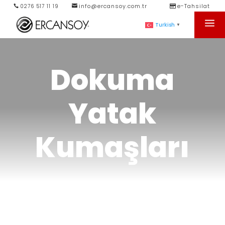
info@ercansoy.com.tr
e-Tahsilat
0276 517 11 19
a
Turkish
▼
Dokuma
Yatak
Kumaşları