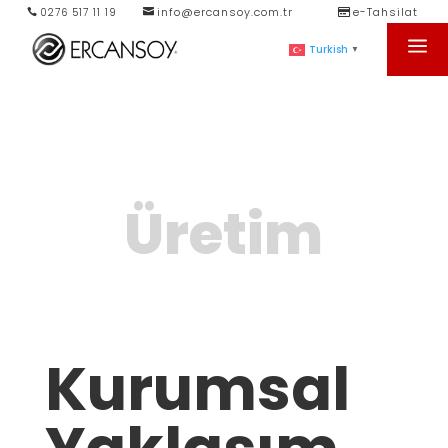
info@ercansoy.com.tr
e-Tahsilat
0276 517 11 19
a
Turkish
▼
Üretim
Kurumsal