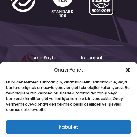
Ana Sayfa
Kurumsal
Ürünler
Üretim
Onayı Yönet
Sürdürülebilirlik
İletişim
En iyi deneyimleri sunmak için, cihaz bilgilerini saklamak ve/veya
bunlara erişmek amacıyla çerezler gibi teknolojiler kullanıyoruz. Bu
teknolojilere izin vermek, bu sitedeki tarama davranışı veya
benzersiz kimlikler gibi verileri işlememize izin verecektir. Onay
KVKK Bilgilendirme
vermemek veya onayı geri çekmek, belirli özellikleri ve işlevleri
olumsuz etkileyebilir.
Kabul et
© 2026 Ercansoy Tekstil San. Tic. A.Ş. | Tüm Hakları Saklıdır.